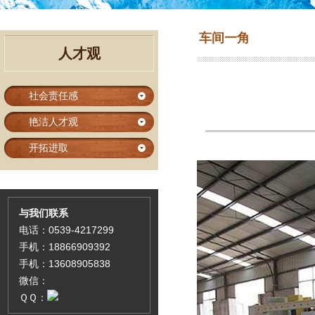
车间一角
人才观
社会责任感
艳洁人才观
开拓进取
与我们联系
电话：0539-4217299
手机：18866909392
手机：13608905838
微信：
ＱＱ：