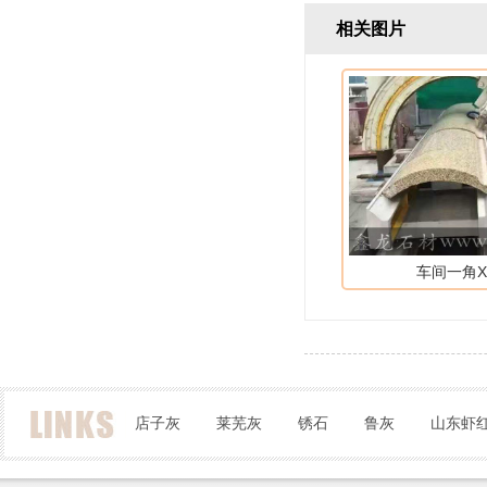
相关图片
车间一角XL
店子灰
莱芜灰
锈石
鲁灰
山东虾