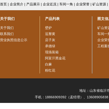
首页
|
企业简介
|
产品展示
|
企业近况
|
车间一角
|
企业荣誉
|
矿山资源
|
关于我们
产品列表
图文信
关于我们
壁炉
矿山资
联系我们
逗掰黄
车间一
营业执照信息公示
店子灰
企业荣
承德绿
工程案
现场装箱
阿富汗黑金花
白麻
粉红花
地址：山东省临沂市平
手机：18866909392（孟经理）、136089058