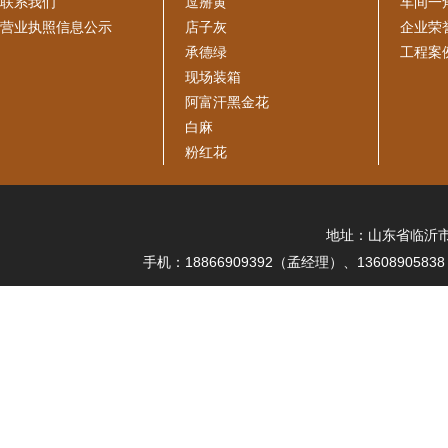
联系我们
逗掰黄
车间一
营业执照信息公示
店子灰
企业荣
承德绿
工程案
现场装箱
阿富汗黑金花
白麻
粉红花
地址：山东省临沂市平
手机：18866909392（孟经理）、136089058