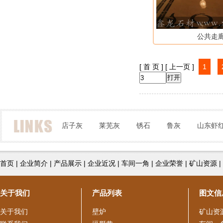
公共走
[ 首 页 ]
[ 上一页 ]
1
店子灰
莱芜灰
锈石
鲁灰
山东虾
首页
|
企业简介
|
产品展示
|
企业近况
|
车间一角
|
企业荣誉
|
矿山资源
|
关于我们
产品列表
图文信
关于我们
壁炉
矿山资